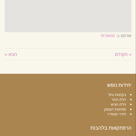
פורסם ב:
מסעדות
« הקודם
הבא »
יחידות נופש
בקתות נחל
וילת ההר
וילת הגיא
סוויטות העמק
חדרי סטודיו
הרפתקאות בלהבות