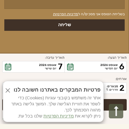
בשליחת הטופס אני מסכים/ה ל
מדיניות הפרטיות
תאריך הגעה:
תאריך עזיבה:
האתר מנוהל ע"י
Proper/a>
7
6
אוגוסט 2026
אוגוסט 2026
2020 © כל הזכויות שמורות. כפר הנופש נופי הבשן |
הצהרת נגישות
יום חמישי
יום שישי
אורחים:
2
מבוגרים:
פרטיות המבקרים באתרנו חשובה לנו
חדרים: 1
אתר זה משתמש בקובצי עוגיות (Cookies) כדי
לשפר את חוויית הגלישה שלך. המשך גלישה באתר
גלילה
מהווה הסכמתך לכך.
ניתן לקרוא את
מדיניות הפרטיות
שלנו בכל עת.
לראש
שינוי/ביטול הזמנה קיימת
מדיניות פרטיות
קוד קופון: