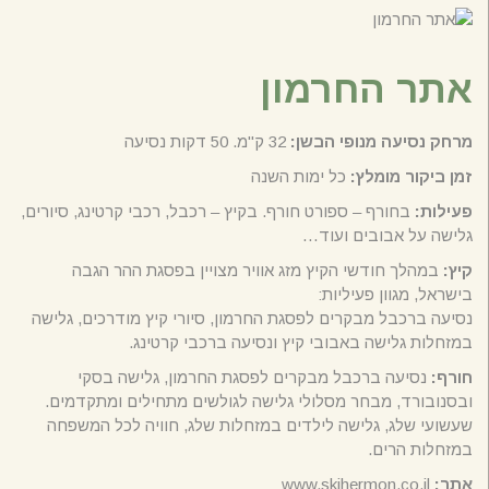
אתר החרמון
מרחק נסיעה מנופי הבשן:
32 ק"מ. 50 דקות נסיעה
זמן ביקור מומלץ:
כל ימות השנה
פעילות:
בחורף – ספורט חורף. בקיץ – רכבל, רכבי קרטינג, סיורים,
גלישה על אבובים ועוד…
קיץ:
במהלך חודשי הקיץ מזג אוויר מצויין בפסגת ההר הגבה
בישראל, מגוון פעיליות:
נסיעה ברכבל מבקרים לפסגת החרמון, סיורי קיץ מודרכים, גלישה
במזחלות גלישה באבובי קיץ ונסיעה ברכבי קרטינג.
חורף:
נסיעה ברכבל מבקרים לפסגת החרמון, גלישה בסקי
ובסנובורד, מבחר מסלולי גלישה לגולשים מתחילים ומתקדמים.
שעשועי שלג, גלישה לילדים במזחלות שלג, חוויה לכל המשפחה
במזחלות הרים.
אתר:
www.skihermon.co.il