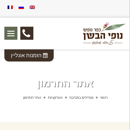
04-
6488914
הזמנות אונליין
אתר החרמון
ראשי
»
מטיילים בסביבה
»
אטרקציות
»
אתר החרמון