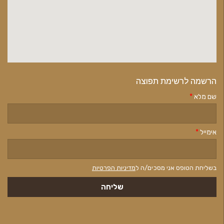
זה
דוד
וד
ת-אל
שובה
א
ראל-נבון
יה
0
נו
אוקטובר
202
נובמבר
202
ודה
יישר
הרשמה לרשימת תפוצה
וח
המשך."
שם מלא
*
ות
טייביץ'
אימייל
*
אוקטובר
בשליחת הטופס אני מסכים/ה ל
מדיניות הפרטיות
202