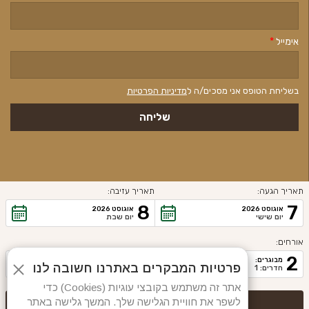
אימייל
*
בשליחת הטופס אני מסכים/ה ל
מדיניות הפרטיות
תאריך הגעה:
תאריך עזיבה:
האתר מנוהל ע"י
Proper/a>
8
7
אוגוסט 2026
אוגוסט 2026
יום שישי
יום שבת
2020 © כל הזכויות שמורות. כפר הנופש נופי הבשן |
הצהרת נגישות
אורחים:
2
מבוגרים:
פרטיות המבקרים באתרנו חשובה לנו
חדרים: 1
אתר זה משתמש בקובצי עוגיות (Cookies) כדי
לשפר את חוויית הגלישה שלך. המשך גלישה באתר