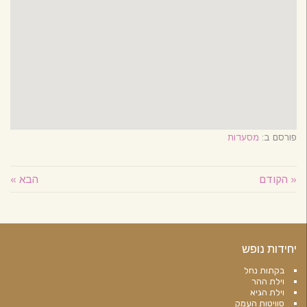
פורסם ב:
מסעדות
« הקודם
הבא »
יחידות נופש
בקתות נחל
וילת ההר
וילת הגיא
סוויטות העמק